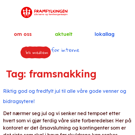
om oss
aktuelt
lokallag
for interne
bli medlem
Tag:
framsnakking
Riktig god og fredfylt jul til alle våre gode venner og
bidragsytere!
Det nærmer seg jul og vi senker ned tempoet etter
hvert som vi gjør ferdig våre siste forberedelser. Her på
kontoret er det årsavslutning og kontingenter som er
det siste som skal i havn før skuldrene kan senkes