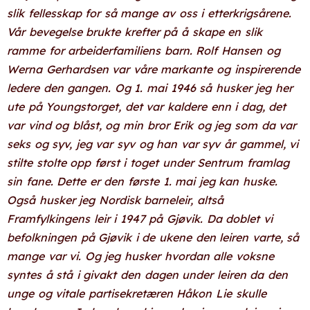
slik fellesskap for så mange av oss i etterkrigsårene.
Vår bevegelse brukte krefter på å skape en slik
ramme for arbeiderfamiliens barn. Rolf Hansen og
Werna Gerhardsen var våre markante og inspirerende
ledere den gangen. Og 1. mai 1946 så husker jeg her
ute på Youngstorget, det var kaldere enn i dag, det
var vind og blåst, og min bror Erik og jeg som da var
seks og syv, jeg var syv og han var syv år gammel, vi
stilte stolte opp først i toget under Sentrum framlag
sin fane. Dette er den første 1. mai jeg kan huske.
Også husker jeg Nordisk barneleir, altså
Framfylkingens leir i 1947 på Gjøvik. Da doblet vi
befolkningen på Gjøvik i de ukene den leiren varte, så
mange var vi. Og jeg husker hvordan alle voksne
syntes å stå i givakt den dagen under leiren da den
unge og vitale partisekretæren Håkon Lie skulle