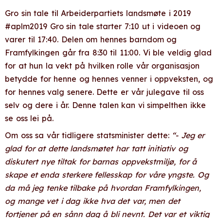
Gro sin tale til Arbeiderpartiets landsmøte i 2019
#aplm2019 Gro sin tale starter 7:10 ut i videoen og
varer til 17:40. Delen om hennes barndom og
Framfylkingen går fra 8:30 til 11:00. Vi ble veldig glad
for at hun la vekt på hvilken rolle vår organisasjon
betydde for henne og hennes venner i oppveksten, og
for hennes valg senere. Dette er vår julegave til oss
selv og dere i år. Denne talen kan vi simpelthen ikke
se oss lei på.
Om oss sa vår tidligere statsminister dette:
“- Jeg er
glad for at dette landsmøtet har tatt initiativ og
diskutert nye tiltak for barnas oppvekstmiljø, for å
skape et enda sterkere fellesskap for våre yngste. Og
da må jeg tenke tilbake på hvordan Framfylkingen,
og mange vet i dag ikke hva det var, men det
fortjener på en sånn dag å bli nevnt. Det var et viktig