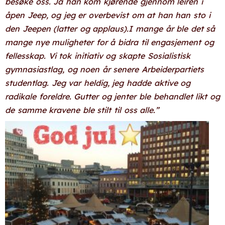
besøke oss. Ja han kom kjørende gjennom leiren i
åpen Jeep, og jeg er overbevist om at han han sto i
den Jeepen (latter og applaus).I mange år ble det så
mange nye muligheter for å bidra til engasjement og
fellesskap. Vi tok initiativ og skapte Sosialistisk
gymnasiastlag, og noen år senere Arbeiderpartiets
studentlag. Jeg var heldig, jeg hadde aktive og
radikale foreldre. Gutter og jenter ble behandlet likt og
de samme kravene ble stilt til oss alle.”