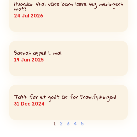
Hvordan skal våre barn lære seg meningers
mot?
24 Jul 2026
Barnas appell 1. mai
19 Jun 2025
Takk for et godt år for Framfylkingen!
31 Dec 2024
1
2
3
4
5