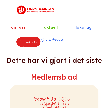
om oss
aktuelt
lokallag
for interne
bli medlem
Dette har vi gjort i det siste
Medlemsblad
Framtida 2026 –
Trygghet for
framtida!