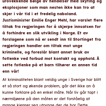
urovekkende bølge av hendelser med skyting og
eksplosjoner som man nesten ikke kan tro at
skjer i vår tid i et fredelig naboland.
Justisminister Emilie Enger Mehl, har varslet flere
tiltak fra regjeringen for å skjerpe innsatsen for
å forhindre en slik utvikling i Norge. Et av
forslagene som nå er sendt inn til Stortinget fra
regjeringen handler om tiltak mot unge
kriminelle, og foreslår blant annet bruk av
fotlenke ved forbud mot kontakt og opphold. Å
sette fotlenke på et barn tilhører en annen tid
enn vår!
At kriminaliteten blant veldig unge i Sverige har blitt
et så stort og økende problem, går det ikke an å
kunne forklare på en enkel måte. Når liv går tapt i
nærmiljøene på den måten er det forståelig at
mange kjenner seg utrygge der de bor. Dette