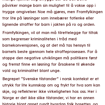
påvirker mange barn sin mulighet til å vokse opp i
trygge omgivelser. Noe må gjøres, men Framfylkingen
tror lite på løsninger som innebærer fotlenke eller
lignende straffer for barn i jakten på ro og orden.
Framfylkingen, vil at man må tilrettelegge for tiltak
som begrenser kriminaliteten i tråd med
barnekonvensjonen, og at det må tas hensyn til
barnets beste gjennom hele straffeprosessen. For å
stoppe den negative utviklingen må politikere først
og fremst finne en løsning for årsakene til økende
vold og kriminalitet blant unge.
Begrepet “Svenske tilstander” i norsk kontekst er et
utrykk for lite kunnskap om og frykt for hva som kan
skje, og reflekterer ikke virkeligheten hos oss. Her i
Norge er det ikke slike tilstander, vi har en annen
historie blant annet rundt hvordan folk bosettes, og