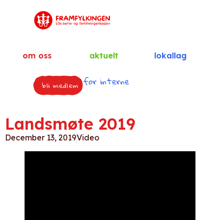
om oss
aktuelt
lokallag
for interne
bli medlem
Landsmøte 2019
December 13, 2019
Video