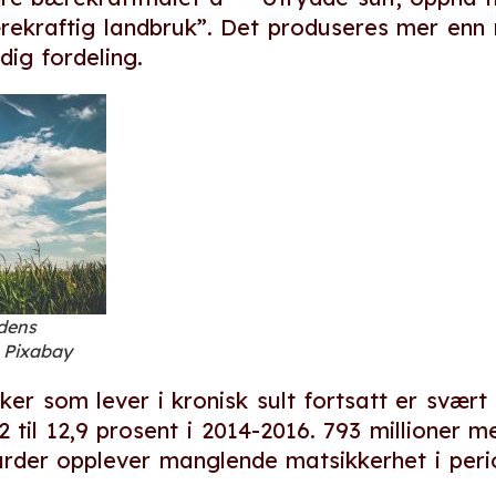
ekraftig landbruk”. Det produseres mer enn 
dig fordeling.
rdens
 Pixabay
er som lever i kronisk sult fortsatt er svært
92 til 12,9 prosent i 2014-2016. 793 millioner
iarder opplever manglende matsikkerhet i peri