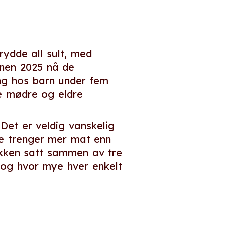
ydde all sult, med
nnen 2025 nå de
ng hos barn under fem
e mødre og eldre
 Det er veldig vanskelig
sne trenger mer mat enn
tikken satt sammen av tre
, og hvor mye hver enkelt