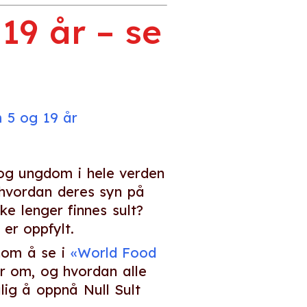
19 år – se
 5 og 19 år
og ungdom i hele verden
r hvordan deres syn på
ke lenger finnes sult?
er oppfylt.
nnom å se i
«World Food
r om, og hvordan alle
lig å oppnå Null Sult