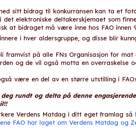
d sitt bidrag til konkurransen kan ta et foto 
i det elektroniske deltakerskjemaet som finn
usk at bidraget må være inne hos FAO innen 9
vinnere i hver aldersgruppe, og disse blir kun
bli framvist på alle FNs Organisasjon for mat
erden og de vil også motta en overraskelse og
også være en del av en større utstilling i FAO
 deg rundt og delta på denne engasjerende 
l!!
arkere Verdens Matdag i ditt eget framlag så
dene FAO har laget om Verdens Matdag og Z