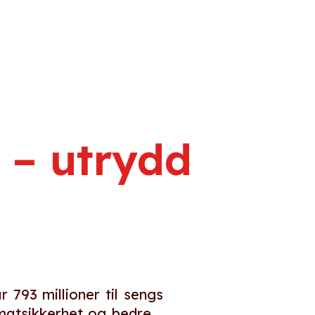
e
 – utrydd
 793 millioner til sengs
 matsikkerhet og bedre