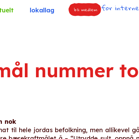
for intern
bli medlem
tuelt
lokallag
mål nummer to
n nok
 til hele jordas befolkning, men allikevel går
ndre bærekraftmålet å – “Utrydde sult, oppnå