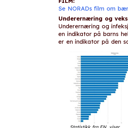
FILM:
Se NORADs film om bære
Underernæring og vek
Underernæring og infeks
en indikator på barns he
er en indikator på den s
Statistikk fra FN, viser