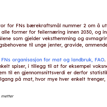
kator for FNs bærekraftsmål nummer 2 om å utr
alle former for feilernæring innen 2030, og i
målene som gjelder veksthemming og avmagri
ngsbehovene til unge jenter, gravide, ammend
v
FNs organisasjon for mat og landbruk, FAO
.
elt spiser, i tillegg til at for eksempel vok
m til en gjennomsnittsverdi er derfor statis
 tilgang på mat, hvor mye hver enkelt trenger
 metter