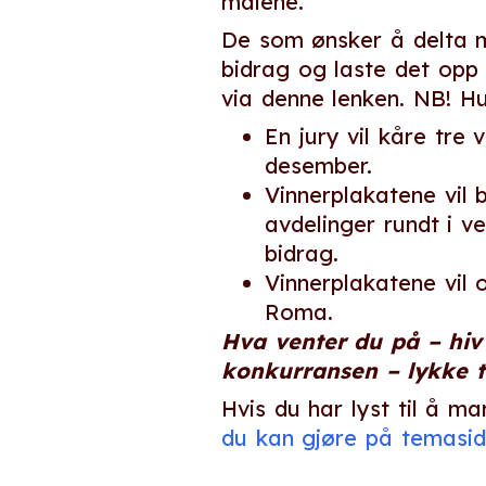
målene.
De som ønsker å delta me
bidrag og laste det opp 
via denne lenken. NB! H
En jury vil kåre tre 
desember.
Vinnerplakatene vil 
avdelinger rundt i v
bidrag.
Vinnerplakatene vil 
Roma.
Hva venter du på – hiv
konkurransen – lykke ti
Hvis du har lyst til å m
du kan gjøre på temasi