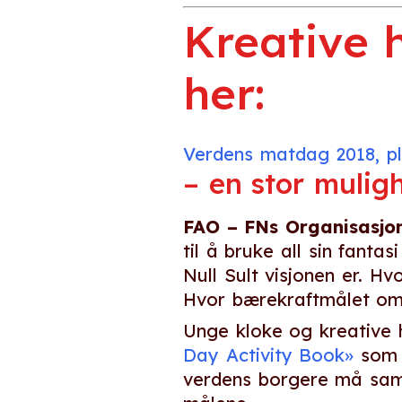
Kreative 
her:
Verdens matdag 2018, p
– en stor mulighe
FAO – FNs Organisasjo
til å bruke all sin fanta
Null Sult visjonen er. Hv
Hvor bærekraftmålet om å
Unge kloke og kreative 
Day Activity Book»
som 
verdens borgere må samle