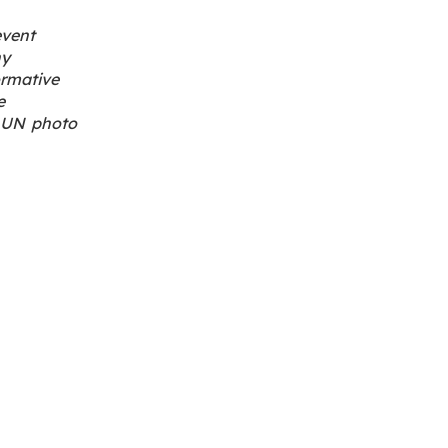
event
ny
rmative
e
 UN photo