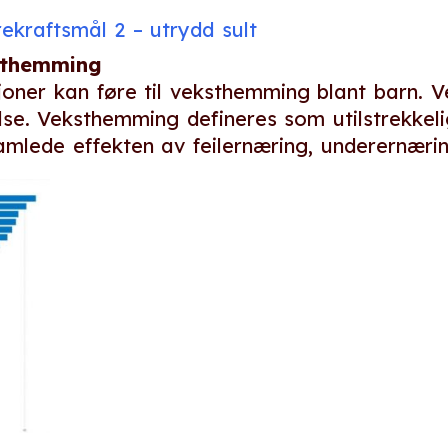
kraftsmål 2 – utrydd sult
sthemming
joner kan føre til veksthemming blant barn. 
lse. Veksthemming defineres som utilstrekkel
amlede effekten av feilernæring, underernærin