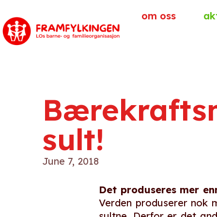
om oss
ak
Bærekrafts
sult!
June 7, 2018
Det produseres mer en
Verden produserer nok mat
sultne. Derfor er det a