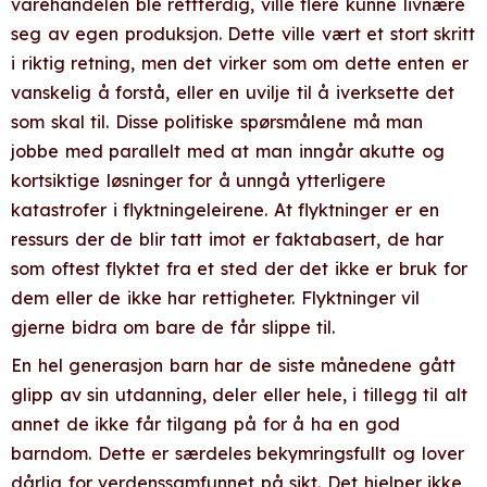
varehandelen ble rettferdig, ville flere kunne livnære
seg av egen produksjon. Dette ville vært et stort skritt
i riktig retning, men det virker som om dette enten er
vanskelig å forstå, eller en uvilje til å iverksette det
som skal til. Disse politiske spørsmålene må man
jobbe med parallelt med at man inngår akutte og
kortsiktige løsninger for å unngå ytterligere
katastrofer i flyktningeleirene. At flyktninger er en
ressurs der de blir tatt imot er faktabasert, de har
som oftest flyktet fra et sted der det ikke er bruk for
dem eller de ikke har rettigheter. Flyktninger vil
gjerne bidra om bare de får slippe til.
En hel generasjon barn har de siste månedene gått
glipp av sin utdanning, deler eller hele, i tillegg til alt
annet de ikke får tilgang på for å ha en god
barndom. Dette er særdeles bekymringsfullt og lover
dårlig for verdenssamfunnet på sikt. Det hjelper ikke