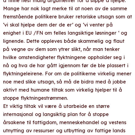
å finne flest mulig argumenter for å slippe å hjelpe.
Mange har nok lagt merke til at noen av de samme
fremstående politikere bruker retoriske utsagn som at
‘vi skal hjelpe dem der de er’ og ‘vi venter på
enighet i EU /FN om felles langsiktige løsninger ‘ og
lignende. Dette oppleves både skammelig og flaut
på vegne av dem som ytrer slikt, når man tenker
hvilke omstendigheter flyktningene oppholder seg i
nå og hva de har gått igjennom før de ble plassert i
flyktningeleirene. For om de politikerne virkelig mener
noe med slike utsagn, så må de bidra med å jobbe
aktivt med humane tiltak som virkelig hjelper til å
stoppe flyktningestrømmen.
Et viktig tiltak vil være å utarbeide en større
internasjonal og langsiktig plan for å stoppe
årsakene til fattigdom, menneskehandel og vestens
utnytting av ressurser og utbytting av fattige lands