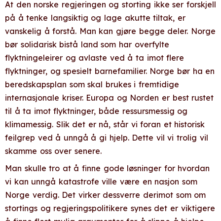
At den norske regjeringen og storting ikke ser forskjell
på å tenke langsiktig og lage akutte tiltak, er
vanskelig å forstå. Man kan gjøre begge deler. Norge
bør solidarisk bistå land som har overfylte
flyktningeleirer og avlaste ved å ta imot flere
flyktninger, og spesielt barnefamilier. Norge bør ha en
beredskapsplan som skal brukes i fremtidige
internasjonale kriser. Europa og Norden er best rustet
til å ta imot flyktninger, både ressursmessig og
klimamessig. Slik det er nå, står vi foran et historisk
feilgrep ved å unngå å gi hjelp. Dette vil vi trolig vil
skamme oss over senere.
Man skulle tro at å finne gode løsninger for hvordan
vi kan unngå katastrofe ville være en nasjon som
Norge verdig. Det virker dessverre derimot som om
stortings og regjeringspolitikere synes det er viktigere