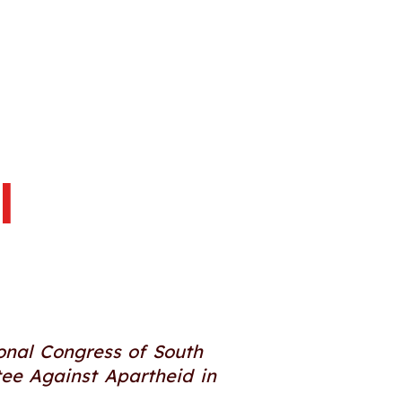
e
l
onal Congress of South
ttee Against Apartheid in