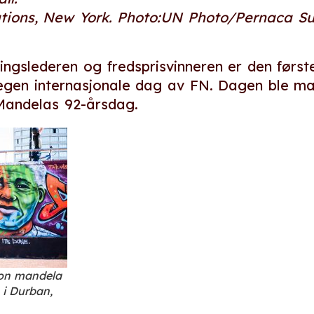
ations, New York. Photo:UN Photo/Pernaca 
ringslederen og fredsprisvinneren er den før
egen internasjonale dag av FN. Dagen ble ma
Mandelas 92-årsdag.
son mandela
i Durban,