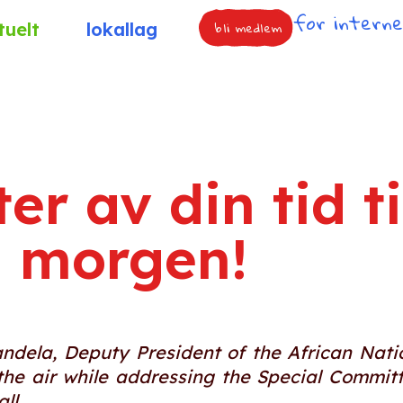
for intern
bli medlem
tuelt
lokallag
er av din tid ti
i morgen!
andela, Deputy President of the African Nati
in the air while addressing the Special Commi
ll.