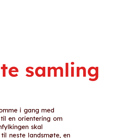
e
ste samling
 komme i gang med
 til en orientering om
fylkingen skal
til neste landsmøte, en