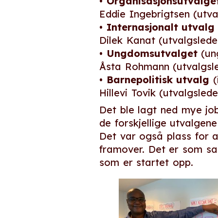
•
Organisasjonsutvalge
Eddie Ingebrigtsen (utv
•
Internasjonalt utvalg
Dilek Kanat (utvalgslede
•
Ungdomsutvalget
(ung
Åsta Rohmann (utvalgsl
•
Barnepolitisk utvalg
(
Hillevi Tovik (utvalgsled
Det ble lagt ned mye jo
de forskjellige utvalgen
Det var også plass for 
framover. Det er som sa
som er startet opp.