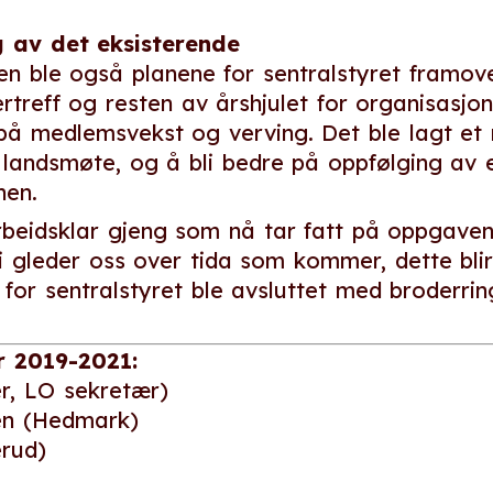
g av det eksisterende
n ble også planene for sentralstyret framove
rtreff og resten av årshjulet for organisasjon
 på medlemsvekst og verving. Det ble lagt et
 landsmøte, og å bli bedre på oppfølging av
nen.
rbeidsklar gjeng som nå tar fatt på oppgaven
 gleder oss over tida som kommer, dette blir
or sentralstyret ble avsluttet med broderringe
 2019-2021:
er, LO sekretær)
en (Hedmark)
erud)