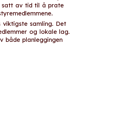
att av tid til å prate
 styremedlemmene.
iktigste samling. Det
edlemmer og lokale lag.
av både planleggingen