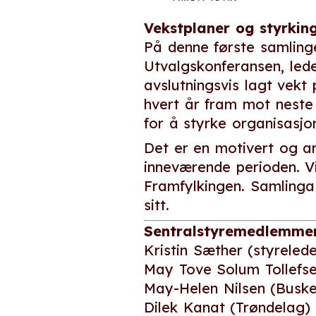
Vekstplaner og styrkin
På denne første samlinge
Utvalgskonferansen, lede
avslutningsvis lagt vekt
hvert år fram mot neste
for å styrke organisasjo
Det er en motivert og a
inneværende perioden. Vi
Framfylkingen. Samlinga f
sitt.
Sentralstyremedlemmer
Kristin Sæther (styreled
May Tove Solum Tollefs
May-Helen Nilsen (Busk
Dilek Kanat (Trøndelag)