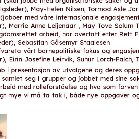
t
(skal jobbe med organisatoriske saker og ut
algsleder), May-Helen Nilsen, Tormod Asle Ja
(jobber med våre internasjonale engasjement
r), Marrie Anne Leijenaar , May Tove Solum To
domsrettet arbeid, har overtatt etter Rett 
eder), Sebastian Gåsemyr Staalesen
ivareta vårt barnepolitiske fokus og engasje
er), Eirin Josefine Leirvik, Suhur Lorch-Falch,
bb i presentasjon av utvalgene og deres oppg
e samlet seg i grupper og jobbet med sine sa
arbeid med rolleforståelse og hva som forven
gt mye vi må ta tak i, både nye oppgaver og