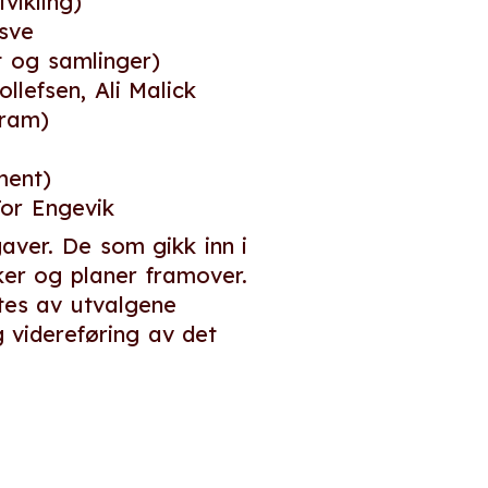
vikling)
rsve
 og samlinger)
llefsen, Ali Malick
Fram)
ment)
 Tor Engevik
aver. De som gikk inn i
ker og planer framover.
tes av utvalgene
 videreføring av det