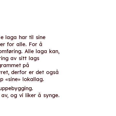
 laga har til sine
r for alle. For å
mføring. Alle laga kan,
ring av sitt lags
rogrammet på
yret, derfor er det også
p «sine» lokallag.
ruppebygging.
av, og vi liker å synge.