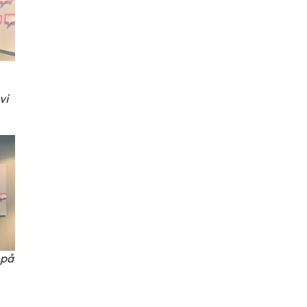
vi
 på