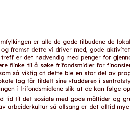
mfylkingen er alle de gode tilbudene de lokale
og fremst dette vi driver med, gode aktivitete
 treff er det nødvendig med penger for gjenno
re flinke til å søke frifondsmidler for finansie
t som så viktig at dette ble en stor del av p
okale lag får tildelt sine «faddere» i sentralst
angen i frifondsmidlene slik at de kan følge op
d tid til det sosiale med gode måltider og g
v arbeiderkultur så allsang er det alltid mye 