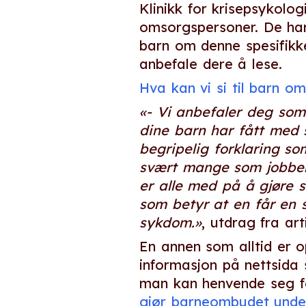
Klinikk for krisepsykolo
omsorgspersoner. De har
barn om denne spesifikke
anbefale dere å lese.
Hva kan vi si til barn 
«- Vi anbefaler deg som 
dine barn har fått med 
begripelig forklaring s
svært mange som jobber 
er alle med på å gjøre s
som betyr at en får en s
sykdom.»
, utdrag fra ar
En annen som alltid er 
informasjon på nettsida s
man kan henvende seg fo
gjør barneombudet unde