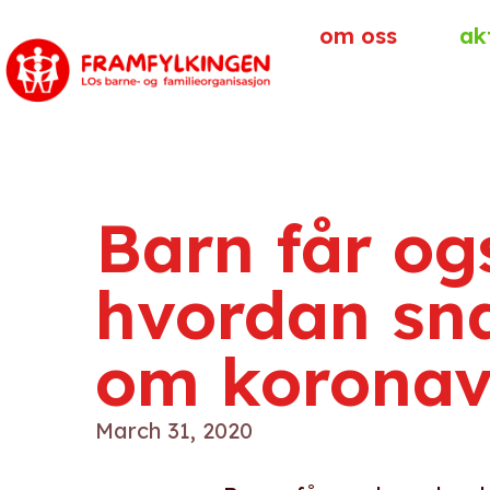
om oss
ak
Barn får og
hvordan sn
om koronav
March 31, 2020