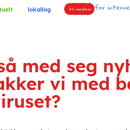
for intern
bli medlem
tuelt
lokallag
så med seg nyh
akker vi med b
iruset?