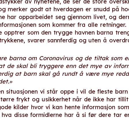
stykker av nyhetene, de ser de store overskr
g merker godt at hverdagen er snudd på hod
ne har opparbeidet seg gjennom livet, og de
informasjonen som kommer fra alle retninger. 
 opptrer som den trygge havnen barna treng
rykkene, svarer sannferdig og uten å overdr
are barna om Coronavirus og de tiltak som er
at de skal bli tryggere enn det mye av inform
ttferdig at barn skal gå rundt å være mye red
det.»
 situasjonen vi står oppe i vil de fleste bar
 større frykt og usikkerhet når de ikke har tilli
ode kilder hvor vi kan hente informasjon som
 i hva disse formidlerne har å si før dere tar