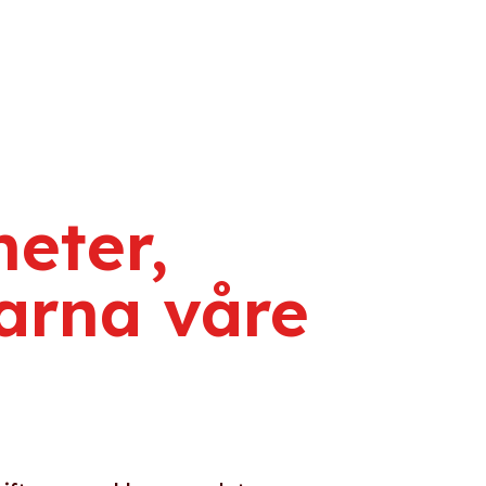
e
eter,
arna våre