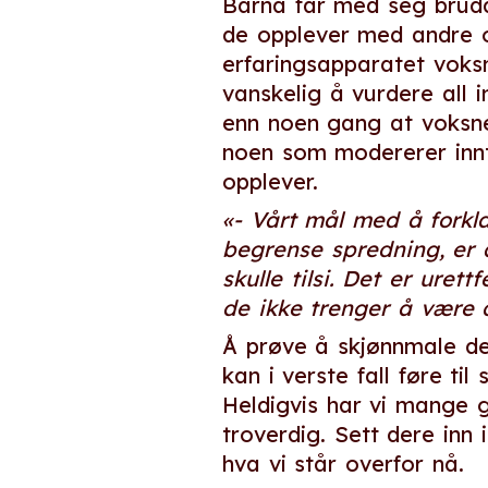
Barna får med seg brudd
de opplever med andre o
erfaringsapparatet voks
vanskelig å vurdere all 
enn noen gang at voksne
noen som modererer innt
opplever.
«- Vårt mål med å forkl
begrense spredning, er 
skulle tilsi. Det er ure
de ikke trenger å være 
Å prøve å skjønnmale den
kan i verste fall føre til
Heldigvis har vi mange g
troverdig. Sett dere inn
hva vi står overfor nå.