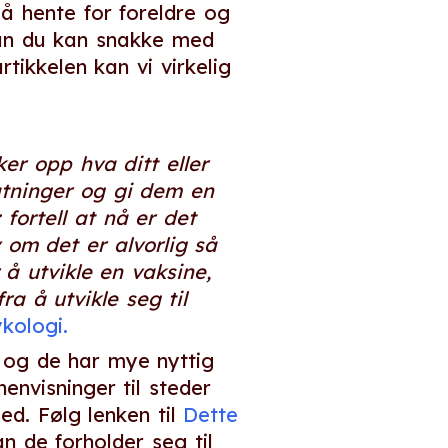
 å hente for foreldre og
dan du kan snakke med
tikkelen kan vi virkelig
er opp hva ditt eller
fatninger og gi dem en
fortell at nå er det
om det er alvorlig så
 å utvikle en vaksine,
a å utvikle seg til
ykologi.
 og de har mye nyttig
envisninger til steder
d. Følg lenken til
Dette
 de forholder seg til