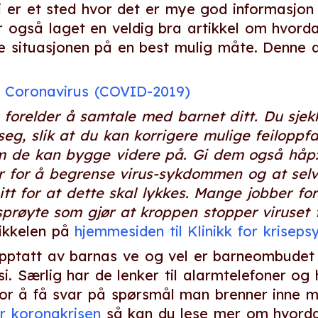
gi er et sted hvor det er mye god informasjon
 også laget en veldig bra artikkel om hvor
 situasjonen på en best mulig måte. Denne ar
om Coronavirus (COVID-2019)
forelder å samtale med barnet ditt. Du sjekk
seg, slik at du kan korrigere mulige feilopp
om de kan bygge videre på. Gi dem også håp: 
for å begrense virus-sykdommen og at selv 
itt for at dette skal lykkes. Mange jobber for
prøyte som gjør at kroppen stopper viruset fr
tikkelen på
hjemmesiden til Klinikk for kriseps
opptatt av barnas ve og vel er barneombudet
i. Særlig har de lenker til alarmtelefoner og h
r å få svar på spørsmål man brenner inne me
r koronakrisen
så kan du lese mer om hvordan