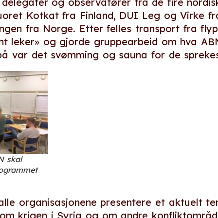
ls delegater og observatører fra de fire nord
ret Kotkat fra Finland, DUI Leg og Virke f
ngen fra Norge. Etter felles transport fra fly
jent leker» og gjorde gruppearbeid om hva ABN
rpå var det svømming og sauna for de sprekes
N skal
programmet
 alle organisasjonene presentere et aktuelt 
om krigen i Syria og om andre konfliktområde