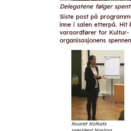
Delegatene følger spen
Siste post på programme
inne i salen etterpå. H
varaordfører for Kultur- 
organisasjonens spennend
Nuoret Kotkats
president Nasima