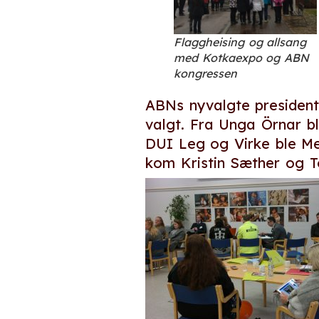
Flaggheising og allsang
med Kotkaexpo og ABN
kongressen
ABNs nyvalgte president
valgt. Fra Unga Örnar b
DUI Leg og Virke ble Me
kom Kristin Sæther og To