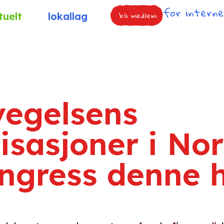
for intern
bli medlem
tuelt
lokallag
vegelsens
isasjoner i No
ongress denne 