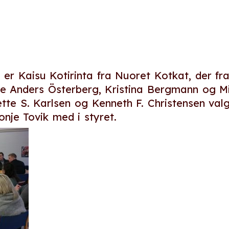
 er Kaisu Kotirinta fra Nuoret Kotkat, der f
le Anders Österberg, Kristina Bergmann og M
tte S. Karlsen og Kenneth F. Christensen val
nje Tovik med i styret.