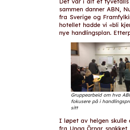
Det var i alt et tyvetal
sammen danner ABN, Nuo
fra Sverige og Framfylki
hotellet hadde vi «bli k
nye handlingsplan. Ette
Gruppearbeid om hva AB
fokusere på i handlings
sitt
I løpet av helgen skulle
fra Unga Örnar snakket 