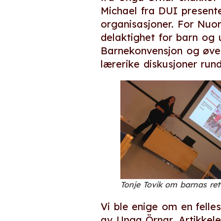
Michael fra DUI present
organisasjoner. For Nuo
delaktighet for barn og
Barnekonvensjon og øvel
lærerike diskusjoner run
Tonje Tovik om barnas ret
Vi ble enige om en felle
av Unga Örnar. Artikkele