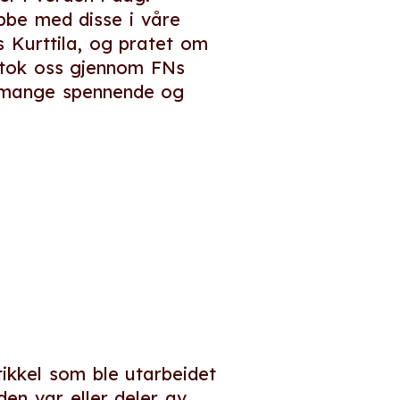
bbe med disse i våre
 Kurttila, og pratet om
, tok oss gjennom FNs
e mange spennende og
tikkel som ble utarbeidet
den var eller deler av