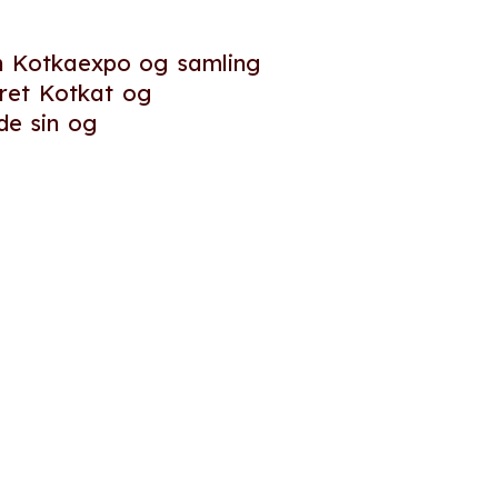
en Kotkaexpo og samling
oret Kotkat og
åde sin og