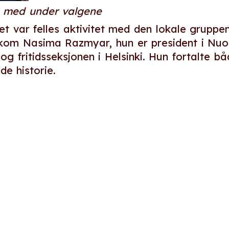
t med under valgene
t var felles aktivitet med den lokale grupp
it kom Nasima Razmyar, hun er president i Nu
og fritidsseksjonen i Helsinki. Hun fortalte b
e historie.