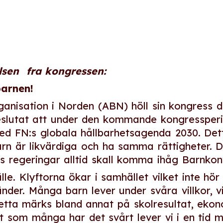
elsen fra kongressen:
barnen!
ganisation i Norden (ABN) höll sin kongress 
beslutat att under den kommande kongressperi
d FN:s globala hållbarhetsagenda 2030. Detta
arn är likvärdiga och ha samma rättigheter.
s regeringar alltid skall komma ihåg Barnkon
le. Klyftorna ökar i samhället vilket inte h
änder. Många barn lever under svåra villkor, v
Detta märks bland annat på skolresultat, eko
t som många har det svårt lever vi i en tid m