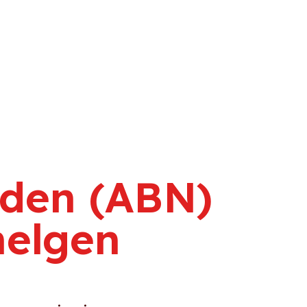
e
rden (ABN)
helgen