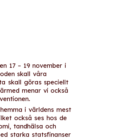
den 17 – 19 november i
oden skall våra
 skall göras speciellt
 Därmed menar vi också
ventionen.
ör hemma i världens mest
ilket också ses hos de
nomi, tandhälsa och
ed starka statsfinanser