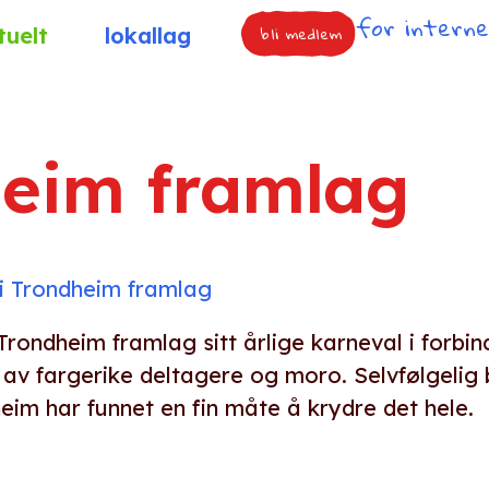
for intern
bli medlem
tuelt
lokallag
heim framlag
 i Trondheim framlag
 Trondheim framlag sitt årlige karneval i forbi
av fargerike deltagere og moro. Selvfølgelig b
im har funnet en fin måte å krydre det hele.