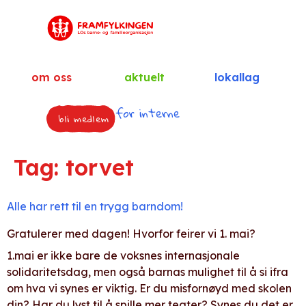
om oss
aktuelt
lokallag
for interne
bli medlem
Tag:
torvet
Alle har rett til en trygg barndom!
Gratulerer med dagen! Hvorfor feirer vi 1. mai?
1.mai er ikke bare de voksnes internasjonale
solidaritetsdag, men også barnas mulighet til å si ifra
om hva vi synes er viktig. Er du misfornøyd med skolen
din? Har du lyst til å spille mer teater? Synes du det er