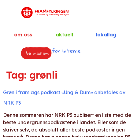
om oss
aktuelt
lokallag
for interne
bli medlem
Tag:
grønli
Grønli framlags podkast «Ung & Dum» anbefales av
NRK P3
Denne sommeren har NRK P3 publisert en liste med de
beste undergrunnspodkastene i landet. Eller som de
skriver selv, de absolutt aller beste podkaster ingen
hører på. Denne har gjengen bak ungdomskanalen P3