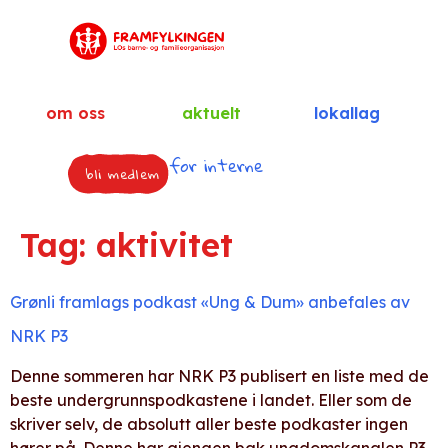
om oss
aktuelt
lokallag
for interne
bli medlem
Tag:
aktivitet
Grønli framlags podkast «Ung & Dum» anbefales av
NRK P3
Denne sommeren har NRK P3 publisert en liste med de
beste undergrunnspodkastene i landet. Eller som de
skriver selv, de absolutt aller beste podkaster ingen
hører på. Denne har gjengen bak ungdomskanalen P3