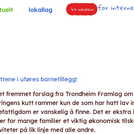
for intern
bli medlem
tuelt
lokallag
ttene i uføres barnetillegg!
t fremmet forslag fra Trondheim Framlag om et
ringens kutt rammer kun de som har hatt lav in
efattigdom er vanskelig å finne. Det er ekstra 
er for mange familier et viktig økonomisk tilsk
iteter på lik linje med alle andre.