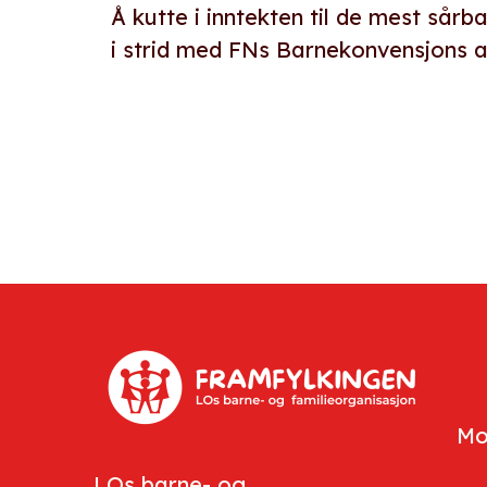
Å kutte i inntekten til de mest sårb
i strid med FNs Barnekonvensjons art
Mo
LOs barne- og