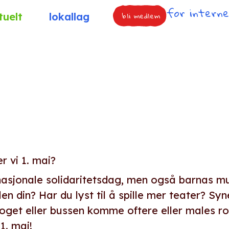
for intern
bli medlem
tuelt
lokallag
r vi 1. mai?
nasjonale solidaritetsdag, men også barnas muli
en din? Har du lyst til å spille mer teater? Syn
oget eller bussen komme oftere eller males ro
 1. mai!