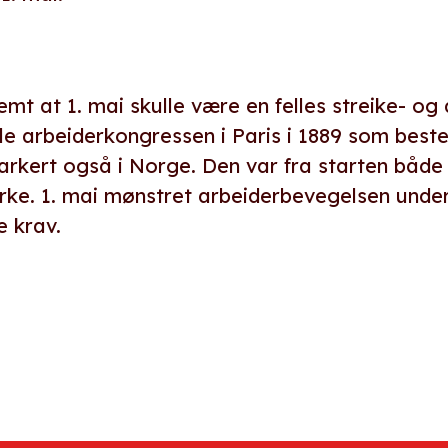
temt at 1. mai skulle være en felles streike- o
le arbeiderkongressen i Paris i 1889 som best
 markert også i Norge. Den var fra starten båd
ke. 1. mai mønstret arbeiderbevegelsen under m
e krav.