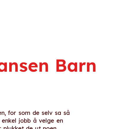
e
ansen Barn
n, for som de selv sa så
 enkel jobb å velge en
r plukket de ut noen