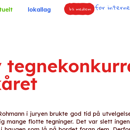
for intern
bli medlem
tuelt
lokallag
v tegnekonkurr
kåret
ohmann i juryen brukte god tid på utvelgelse
g mange flotte tegninger. Det var slett ingen
t i haugen som lå på bordet foran dem. Derfo