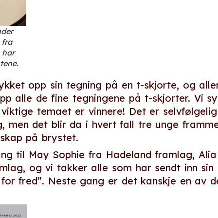
nder
fra
 har
tene.
kket opp sin tegning på en t-skjorte, og aller 
pp alle de fine tegningene på t-skjorter. Vi s
 viktige temaet er vinnere! Det er selvfølgeli
ng, men det blir da i hvert fall tre unge fram
skap på brystet.
ang til May Sophie fra Hadeland framlag, Ali
g, og vi takker alle som har sendt inn sin te
 for fred”. Neste gang er det kanskje en av de