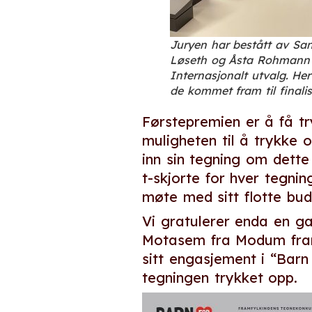
Juryen har bestått av Sa
Løseth og Åsta Rohmann 
Internasjonalt utvalg. Her
de kommet fram til finalis
Førstepremien er å få try
muligheten til å trykke o
inn sin tegning om dette
t-skjorte for hver tegni
møte med sitt flotte bud
Vi gratulerer enda en g
Motasem fra Modum framla
sitt engasjement i “Barn
tegningen trykket opp.