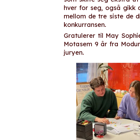
hver for seg, også gikk 
mellom de tre siste de di
konkurransen.
Gratulerer til May Sophi
Motasem 9 år fra Modum 
juryen.