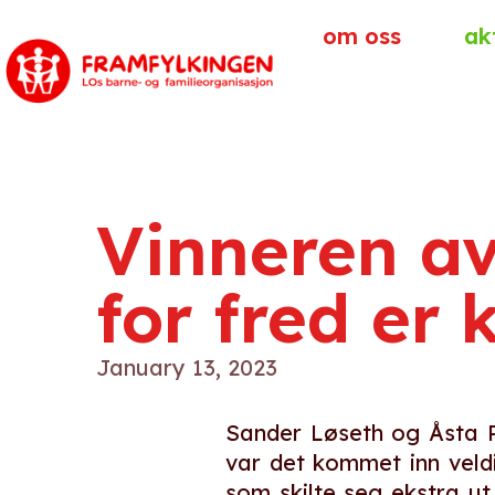
om oss
ak
Vinneren a
for fred er 
January 13, 2023
Sander Løseth og Åsta R
var det kommet inn veldi
som skilte seg ekstra u