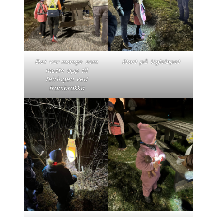
Det var mange som
Start på Ugleløpet
møtte opp til
feiringen ved
frambrakka