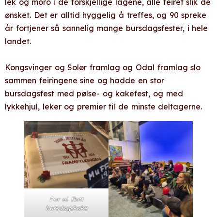
lek og moro i de forskjellige lagene, alle feiret slik de
ønsket. Det er alltid hyggelig å treffes, og 90 spreke
år fortjener så sannelig mange bursdagsfester, i hele
landet.
Kongsvinger og Solør framlag og Odal framlag slo
sammen feiringene sine og hadde en stor
bursdagsfest med pølse- og kakefest, og med
lykkehjul, leker og premier til de minste deltagerne.
For ei flott
bursdagskake