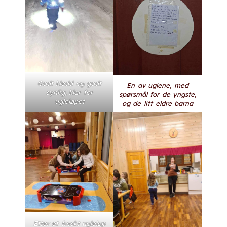
Godt kledd og godt
En av uglene, med
synlig, klar for
spørsmål for de yngste,
ugleløpet
og de litt eldre barna
Etter et freskt ugleløp