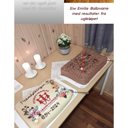
var det også godt
Siw Emilie Ballovarre
med litt inneleker.
med resultater fra
ugleløpet