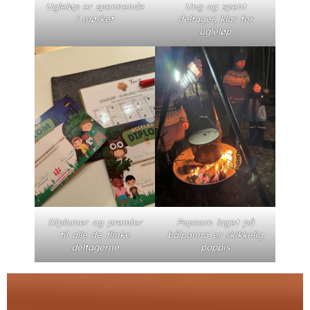
Ugleløp er spennende
Ung og spent
i mørket
deltager, klar for
ugleløp
Diplomer og premier
Popcorn laget på
til alle de flinke
bålpanna er skikkelig
deltagerne
poppis