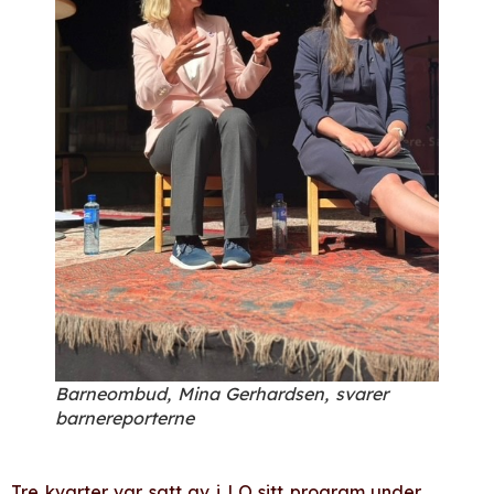
Barneombud, Mina Gerhardsen, svarer
barnereporterne
Tre kvarter var satt av i LO sitt program under