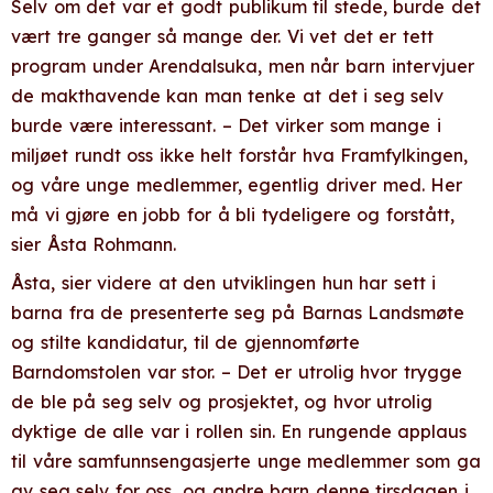
Selv om det var et godt publikum til stede, burde det
vært tre ganger så mange der. Vi vet det er tett
program under Arendalsuka, men når barn intervjuer
de makthavende kan man tenke at det i seg selv
burde være interessant. – Det virker som mange i
miljøet rundt oss ikke helt forstår hva Framfylkingen,
og våre unge medlemmer, egentlig driver med. Her
må vi gjøre en jobb for å bli tydeligere og forstått,
sier Åsta Rohmann.
Åsta, sier videre at den utviklingen hun har sett i
barna fra de presenterte seg på Barnas Landsmøte
og stilte kandidatur, til de gjennomførte
Barndomstolen var stor. – Det er utrolig hvor trygge
de ble på seg selv og prosjektet, og hvor utrolig
dyktige de alle var i rollen sin. En rungende applaus
til våre samfunnsengasjerte unge medlemmer som ga
av seg selv for oss, og andre barn denne tirsdagen i