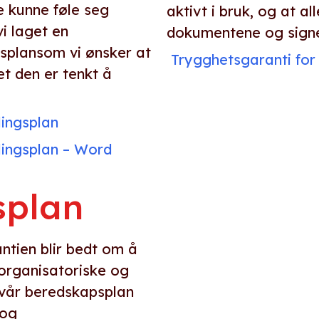
e kunne føle seg
aktivt i bruk, og at all
vi laget en
dokumentene og signe
gsplansom vi ønsker at
Trygghetsgaranti for
et den er tenkt å
lingsplan
dlingsplan – Word
splan
ntien blir bedt om å
 organisatoriske og
 vår beredskapsplan
 og