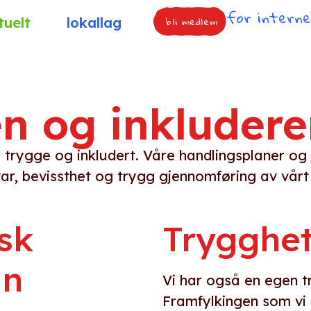
for intern
bli medlem
tuelt
lokallag
n og inkludere
eg trygge og inkludert. Våre handlingsplaner o
ar, bevissthet og trygg gjennomføring av vårt 
sk
Trygghet
an
Vi har også en egen t
Framfylkingen som vi 